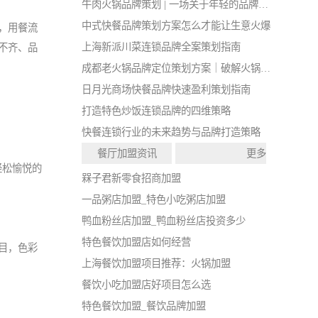
牛肉火锅品牌策划 | 一场关于年轻的品牌战略实验
中式快餐品牌策划方案怎么才能让生意火爆
，用餐流
上海新派川菜连锁品牌全案策划指南
不齐、品
成都老火锅品牌定位策划方案｜破解火锅店同质化闭店难题
日月光商场快餐品牌快速盈利策划指南
打造特色炒饭连锁品牌的四维策略
快餐连锁行业的未来趋势与品牌打造策略
餐厅加盟资讯
更多
轻松愉悦的
槑子君新零食招商加盟
一品粥店加盟_特色小吃粥店加盟
鸭血粉丝店加盟_鸭血粉丝店投资多少
特色餐饮加盟店如何经营
目，色彩
上海餐饮加盟项目推荐：火锅加盟
餐饮小吃加盟店好项目怎么选
特色餐饮加盟_餐饮品牌加盟