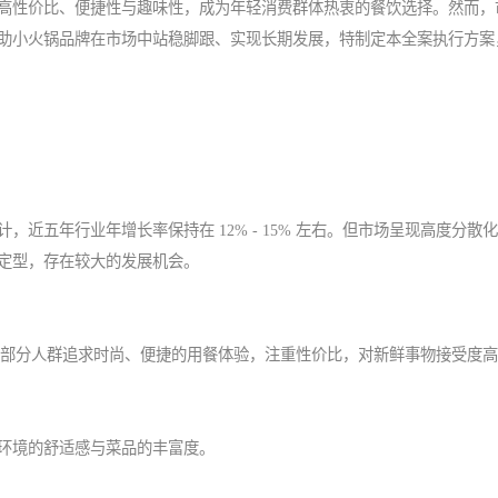
高性价比、便捷性与趣味性，成为年轻消费群体热衷的餐饮选择。然而，
助小火锅品牌在市场中站稳脚跟、实现长期发展，特制定本全案执行方案
近五年行业年增长率保持在 12% - 15% 左右。但市场呈现高度分散
定型，存在较大的发展机会。
等。这部分人群追求时尚、便捷的用餐体验，注重性价比，对新鲜事物接受度
环境的舒适感与菜品的丰富度。