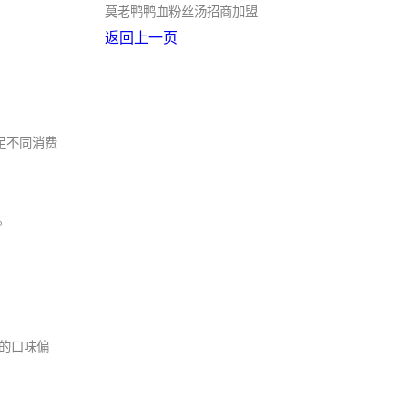
莫老鸭鸭血粉丝汤招商加盟
返回上一页
足不同消费
。
的口味偏