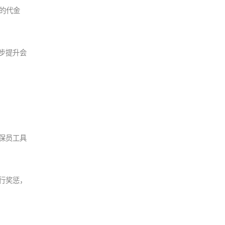
店的代金
步提升会
保员工具
行奖惩，