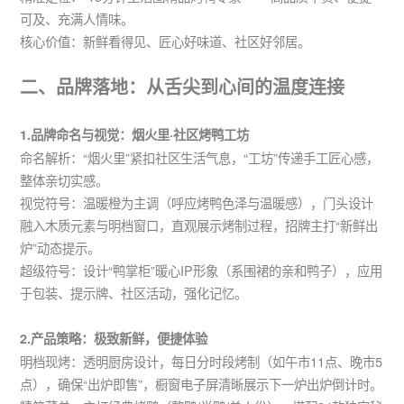
可及、充满人情味。
核心价值：新鲜看得见、匠心好味道、社区好邻居。
二、品牌落地：从舌尖到心间的温度连接
1.品牌命名与视觉：烟火里·社区烤鸭工坊
命名解析：“烟火里”紧扣社区生活气息，“工坊”传递手工匠心感，
整体亲切实感。
视觉符号：温暖橙为主调（呼应烤鸭色泽与温暖感），门头设计
融入木质元素与明档窗口，直观展示烤制过程，招牌主打“新鲜出
炉”动态提示。
超级符号：设计“鸭掌柜”暖心IP形象（系围裙的亲和鸭子），应用
于包装、提示牌、社区活动，强化记忆。
2.产品策略：极致新鲜，便捷体验
明档现烤：透明厨房设计，每日分时段烤制（如午市11点、晚市5
点），确保“出炉即售”，橱窗电子屏清晰展示下一炉出炉倒计时。