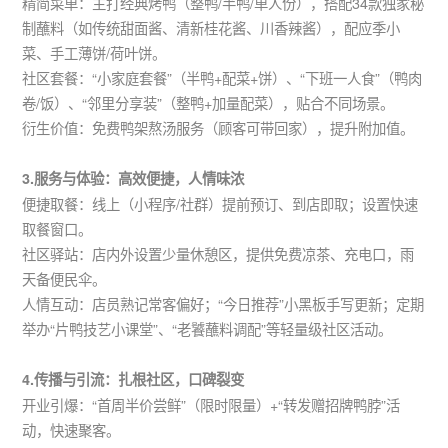
精简菜单：主打经典烤鸭（整鸭/半鸭/单人份），搭配34款独家秘
制蘸料（如传统甜面酱、清新桂花酱、川香辣酱），配应季小
菜、手工薄饼/荷叶饼。
社区套餐：“小家庭套餐”（半鸭+配菜+饼）、“下班一人食”（鸭肉
卷/饭）、“邻里分享装”（整鸭+加量配菜），贴合不同场景。
衍生价值：免费鸭架熬汤服务（顾客可带回家），提升附加值。
3.服务与体验：高效便捷，人情味浓
便捷取餐：线上（小程序/社群）提前预订、到店即取；设置快速
取餐窗口。
社区驿站：店内外设置少量休憩区，提供免费凉茶、充电口，雨
天备便民伞。
人情互动：店员熟记常客偏好；“今日推荐”小黑板手写更新；定期
举办“片鸭技艺小课堂”、“老饕蘸料调配”等轻量级社区活动。
4.传播与引流：扎根社区，口碑裂变
开业引爆：“首周半价尝鲜”（限时限量）+“转发赠招牌鸭脖”活
动，快速聚客。