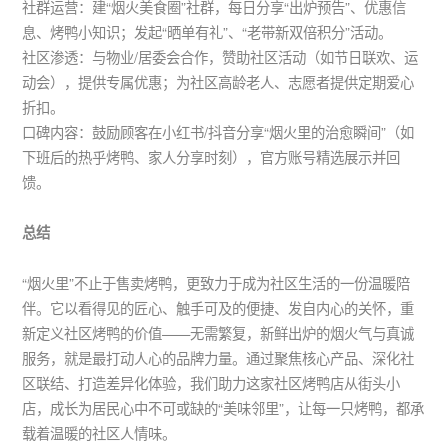
社群运营：建“烟火美食圈”社群，每日分享“出炉预告”、优惠信
息、烤鸭小知识；发起“晒单有礼”、“老带新双倍积分”活动。
社区渗透：与物业/居委会合作，赞助社区活动（如节日联欢、运
动会），提供专属优惠；为社区高龄老人、志愿者提供定期爱心
折扣。
口碑内容：鼓励顾客在小红书/抖音分享“烟火里的治愈瞬间”（如
下班后的热乎烤鸭、家人分享时刻），官方账号精选展示并回
馈。
总结
“烟火里”不止于售卖烤鸭，更致力于成为社区生活的一份温暖陪
伴。它以看得见的匠心、触手可及的便捷、发自内心的关怀，重
新定义社区烤鸭的价值——无需繁复，新鲜出炉的烟火气与真诚
服务，就是最打动人心的品牌力量。通过聚焦核心产品、深化社
区联结、打造差异化体验，我们助力这家社区烤鸭店从街头小
店，成长为居民心中不可或缺的“美味邻里”，让每一只烤鸭，都承
载着温暖的社区人情味。